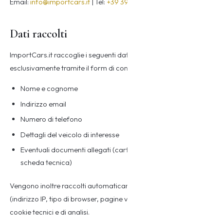
Email:
info@importcars.it
| Tel:
+39 392 94 330 95
Dati raccolti
ImportCars.it raccoglie i seguenti dati personali
esclusivamente tramite il form di contatto presente sul sito:
Nome e cognome
Indirizzo email
Numero di telefono
Dettagli del veicolo di interesse
Eventuali documenti allegati (carta di circolazione, COC,
scheda tecnica)
Vengono inoltre raccolti automaticamente dati di navigazione
(indirizzo IP, tipo di browser, pagine visitate) attraverso i
cookie tecnici e di analisi.