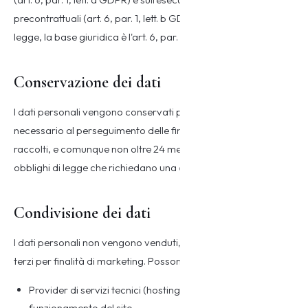
precontrattuali (art. 6, par. 1, lett. b GDPR). Per gli obblighi di
legge, la base giuridica è l'art. 6, par. 1, lett. c GDPR.
Conservazione dei dati
I dati personali vengono conservati per il tempo strettamente
necessario al perseguimento delle finalità per cui sono stati
raccolti, e comunque non oltre 24 mesi dalla raccolta, salvo
obblighi di legge che richiedano una conservazione più lunga.
Condivisione dei dati
I dati personali non vengono venduti, ceduti o comunicati a
terzi per finalità di marketing. Possono essere comunicati a:
Provider di servizi tecnici (hosting, email) necessari al
funzionamento del sito