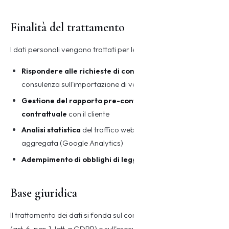
Finalità del trattamento
I dati personali vengono trattati per le seguenti finalità:
Rispondere alle richieste di contatto
e fornire
consulenza sull'importazione di veicoli
Gestione del rapporto pre-contrattuale e
contrattuale
con il cliente
Analisi statistica
del traffico web in forma anonima e
aggregata (Google Analytics)
Adempimento di obblighi di legge
fiscali e contabili
Base giuridica
Il trattamento dei dati si fonda sul consenso dell'interessato
(art. 6, par. 1, lett. a GDPR) e sull'esecuzione di misure